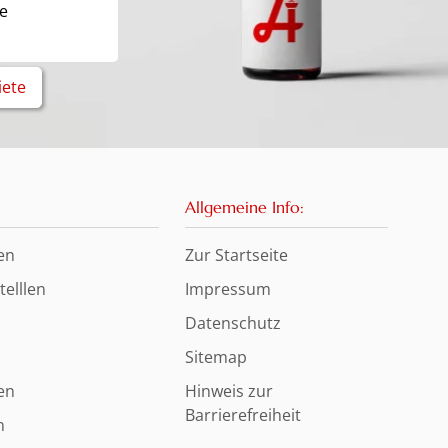
e
iete
Allgemeine Info:
en
Zur Startseite
elllen
Impressum
Datenschutz
Sitemap
en
Hinweis zur
Barrierefreiheit
n