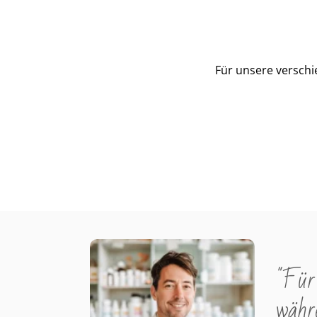
Für unsere verschi
"Für 
währe