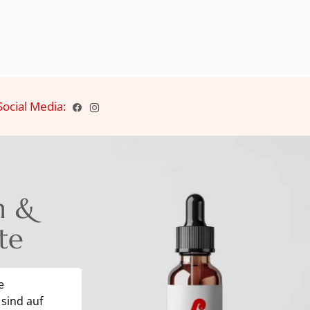
Social Media:
n &
te
e
 sind auf