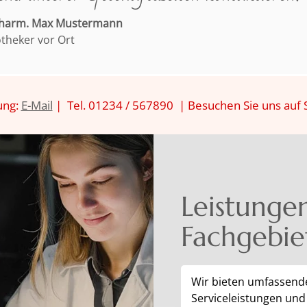
pharm. Max Mustermann
otheker vor Ort
ung:
E-Mail
| Tel. 01234 / 567890 | Besuchen Sie uns auf 
Leistunge
Fachgebie
Wir bieten umfassend
Serviceleistungen und